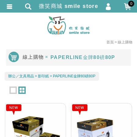
0
微笑商城 smile store
會員登入
繁體中文
會員註冊
忘記密碼
首頁
線上購物
訂單查詢
線上購物
PAPERLINE金牌80磅80P
追蹤清單
TRACK LISTING
匯款通知
辦公／文具用品
影印紙
PAPERLINE金牌80磅80P