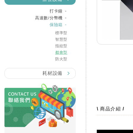
打卡鐘
高速數/分幣機
保險箱
標準型
智慧型
指紋型
都會型
防火型
耗材設備
\ 商品介紹 /