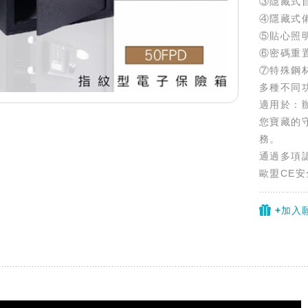
③隱藏式
④隱藏式
⑤貼心照
⑥密碼重
⑦特殊鋼
多種不同
適用於：
您寶藏的
務。
通過多項
歐盟CE安
+加入