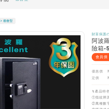
都會型
財富保護の
阿波羅 
險箱-5
會員價
優惠價
定價
↯產品特
①指紋辨
②萬種數