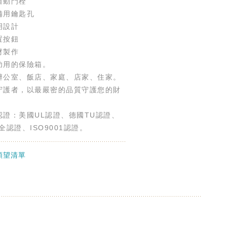
自動門栓
備用鑰匙孔
明設計
置按鈕
材製作
功用的保險箱。
辦公室、飯店、家庭、店家、住家。
守護者，以最嚴密的品質守護您的財
認證：美國UL認證、德國TU認證、
全認證、ISO9001認證。
願望清單