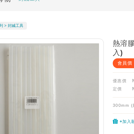
列
封緘工具
熱溶膠
入)
會員價
優惠價
定價
300mm (
+加入