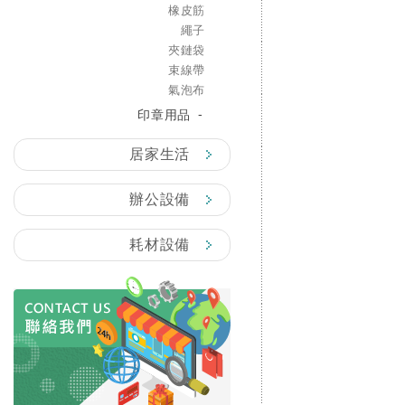
橡皮筋
繩子
夾鏈袋
束線帶
氣泡布
印章用品
居家生活
辦公設備
耗材設備