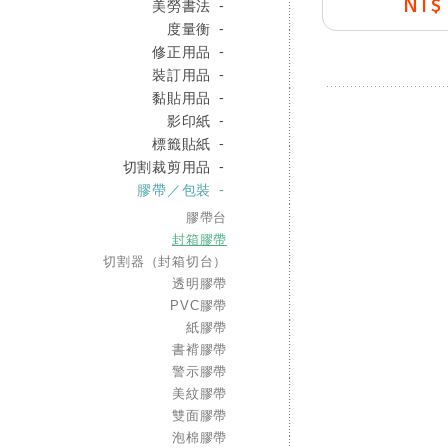
NT$
美勞書法
度量衡
修正用品
裝訂用品
黏貼用品
影印紙
標籤貼紙
切割裁剪用品
膠帶／包裝
膠帶台
封箱膠帶
切割器（封箱切台）
透明膠帶
PVC膠帶
紙膠帶
書褙膠帶
警示膠帶
美紋膠帶
雙面膠帶
泡棉膠帶