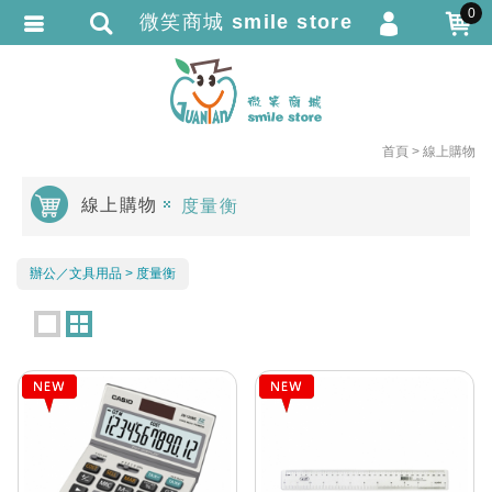
0
微笑商城 smile store
會員登入
繁體中文
會員註冊
忘記密碼
首頁
線上購物
訂單查詢
線上購物
度量衡
追蹤清單
TRACK LISTING
匯款通知
辦公／文具用品
度量衡