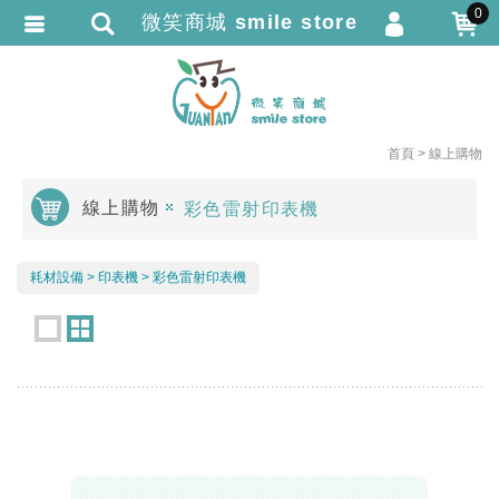
0
微笑商城 smile store
會員登入
繁體中文
會員註冊
忘記密碼
首頁
線上購物
訂單查詢
線上購物
彩色雷射印表機
追蹤清單
TRACK LISTING
匯款通知
耗材設備
印表機
彩色雷射印表機